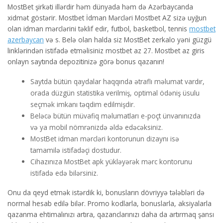
MostBet şirkəti illərdir həm dünyada həm də Azərbaycanda
xidmət göstərir. Mostbet İdman Mərcləri Mostbet AZ sizə uyğun
olan idman mərclərini təklif edir, futbol, ​​basketbol, ​​tennis
mostbet
azerbaycan
və s. Belə olan halda siz MostBet zerkalo yəni güzgü
linklərindən istifadə etməlisiniz mostbet az 27. Mostbet az giris
onlayn saytında depozitinizə görə bonus qazanın!
Saytda bütün qaydalar haqqında ətraflı məlumat vardır,
orada düzgün statistika verilmiş, optimal ödəniş üsulu
seçmək imkanı təqdim edilmişdir.
Beləcə bütün müvafiq məlumatları e-poçt ünvanınızda
və ya mobil nömrənizdə əldə edəcəksiniz.
MostBet idman mərcləri kontorunun dizaynı isə
tamamilə istifadəçi dostudur.
Cihazınıza MostBet apk yükləyərək mərc kontorunu
istifadə edə bilərsiniz.
Onu da qeyd etmək istərdik ki, bonusların dövriyyə tələbləri də
normal hesab edilə bilər. Promo kodlarla, bonuslarla, aksiyalarla
qazanma ehtimalınızı artıra, qazanclarınızı daha da artırmaq şansı