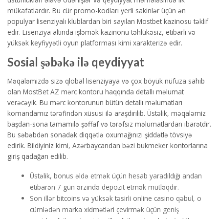
mükafatlardır. Bu cür promo-kodları yerli sakinlər üçün ən
populyar lisenziyalı klublardan biri sayılan Mostbet kazinosu təklif
edir. Lisenziya altında işləmək kazinonu təhlükəsiz, etibarlı və
yüksək keyfiyyətli oyun platforması kimi xarakterizə edir.
Sosial şəbəkə ilə qeydiyyat
Məqaləmizdə sizə qlobal lisenziyaya və çox böyük nüfuza sahib
olan MostBet AZ mərc kontoru haqqında detallı məlumat
verəcəyik. Bu mərc kontorunun bütün detallı məlumatları
komandamız tərəfindən xüsusi ilə araşdırılıb. Üstəlik, məqaləmiz
başdan-sona tamamilə şəffaf və tərəfsiz məlumatlardan ibarətdir.
Bu səbəbdən sonadək diqqətlə oxumağınızı şiddətlə tövsiyə
edirik. Bildiyiniz kimi, Azərbaycandan bəzi bukmeker kontorlarına
giriş qadağan edilib.
Üstəlik, bonus əldə etmək üçün hesab yaradıldığı andan
etibarən 7 gün ərzində depozit etmək mütləqdir.
Son illər bitcoins və yüksək təsirli online casino qəbul, o
cümlədən marka xidmətləri çevirmək üçün geniş