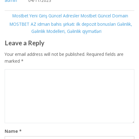
admin
04/11/2023
Mostbet Yeni Giriş Güncel Adresler Mostbet Güncel Domain
MOSTBET AZ idman bahis şirkəti: ilk depozit bonusları Gəlinlik,
Gəlinlik Modelleri, Gəlinlik qiymətləri
Leave a Reply
Your email address will not be published.
Required fields are
marked
*
Name
*