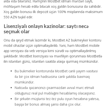
əldə edə bilərsiniz. Həmçinin MostBet idman mərcləri saytı,
möhtəşəm hesab edilə biləcək xoş gəldin bonusuna da sahibdir.
Xoş gəldin bonusu ilk depozit üçün 100% miqdarında maksimum
550 AZN təşkil edir.
Lisenziyalı onlayn kazinolar: saytı necə
seçmək olar
Onu da qeyd etmək lazımdır ki, MostBet AZ bukmeyker kontoru
mobil cihazlar üçün optimallaşdırılıb. Yəni, həm MostBet mobile
app versiyası da veb versiya kimi sürətli və optimallaşdırılmış
şəkildədir. MostBet lisenziyası və məxfiliyin qorunması MostBetlə
ilin istənilən günü, istənilən saatda əlaqə qurmaq mümkündür.
Bu bukmeker kontorunda MostBet canlı yayım vasitəsi
ilə bir çox idman hadisəsinə canlı şəkildə baxmaq
mümkündür.
Nəticədə qazancınızı çıxarmazdan əvvəl mərc etməli
olduğunuz real pul məbləğini hesablamış olacaqsınız.
Bir şirkətin müştərisi tez-tez pulu oyun hesabına yatırsa,
başqa bir bonus almaq şansı daha çox olur.