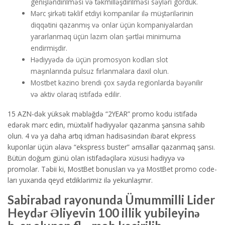
genişləndirilməsi və təkmilləşdirilməsi səyləri gördük.
Mərc şirkəti təklif etdiyi kompanilar ilə müştərilərinin
diqqətini qazanmış və onlar üçün kompaniyalardan
yararlanmaq üçün lazım olan şərtləi minimuma
endirmişdir.
Hədiyyədə də üçün promosyon kodları slot
maşınlarında pulsuz fırlanmalara daxil olun.
Mostbet kazino brendi çox sayda regionlarda bəyənilir
və aktiv olaraq istifadə edilir.
15 AZN-dək yüksək məbləğdə “2YEAR” promo kodu istifadə
edərək mərc edin, müxtəlif hədiyyələr qazanma şansına sahib
olun. 4 və ya daha artıq idman hadisəsindən ibarət ekpress
kuponlar üçün əlavə “ekspress buster” əmsallar qazanmaq şansı.
Bütün doğum günü olan istifadəçilərə xüsusi hədiyyə və
promolar. Təbii ki, MostBet bonusları və ya MostBet promo code-
ları yuxarıda qeyd etdiklərimiz ilə yekunlaşmır.
Sabirabad rayonunda Ümummilli Lider
Heydər Əliyevin 100 illik yubileyinə