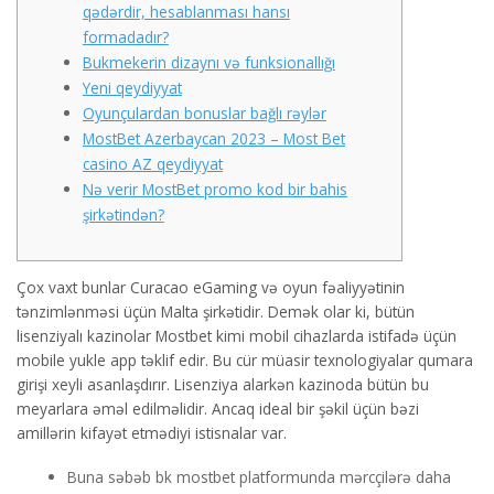
qədərdir, hesablanması hansı
formadadır?
Bukmekerin dizaynı və funksionallığı
Yeni qeydiyyat
Oyunçulardan bonuslar bağlı rəylər
MostBet Azerbaycan 2023 – Most Bet
casino AZ qeydiyyat
Nə verir MostBet promo kod bir bahis
şirkətindən?
Çox vaxt bunlar Curacao eGaming və oyun fəaliyyətinin
tənzimlənməsi üçün Malta şirkətidir. Demək olar ki, bütün
lisenziyalı kazinolar Mostbet kimi mobil cihazlarda istifadə üçün
mobile yukle app təklif edir. Bu cür müasir texnologiyalar qumara
girişi xeyli asanlaşdırır. Lisenziya alarkən kazinoda bütün bu
meyarlara əməl edilməlidir. Ancaq ideal bir şəkil üçün bəzi
amillərin kifayət etmədiyi istisnalar var.
Buna səbəb bk mostbet platformunda mərcçilərə daha