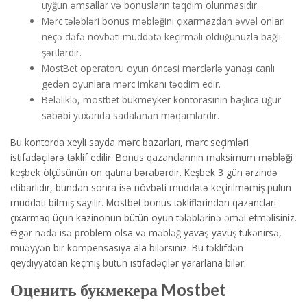
uyğun əmsallar və bonusların təqdim olunmasıdır.
Mərc tələbləri bonus məbləğini çıxarmazdan əvvəl onları
neçə dəfə növbəti müddətə keçirməli olduğunuzla bağlı
şərtlərdir.
MostBet operatoru oyun öncəsi mərclərlə yanaşı canlı
gedən oyunlara mərc imkanı təqdim edir.
Beləliklə, mostbet bukmeyker kontorasının başlıca uğur
səbəbi yuxarıda sadalanan məqamlardır.
Bu kontorda xeyli sayda mərc bazarları, mərc seçimləri
istifadəçilərə təklif edilir. Bonus qazanclarının maksimum məbləği
keşbek ölçüsünün on qatına bərabərdir. Keşbek 3 gün ərzində
etibarlıdır, bundan sonra isə növbəti müddətə keçirilməmiş pulun
müddəti bitmiş sayılır. Mostbet bonus təkliflərindən qazancları
çıxarmaq üçün kazinonun bütün oyun tələblərinə əməl etməlisiniz.
Əgər nədə isə problem olsa və məbləğ yavaş-yavüş tükənirsə,
müəyyən bir kompensasiya ala bilərsiniz. Bu təklifdən
qeydiyyatdan keçmiş bütün istifadəçilər yararlana bilər.
Оценить букмекера Mostbet