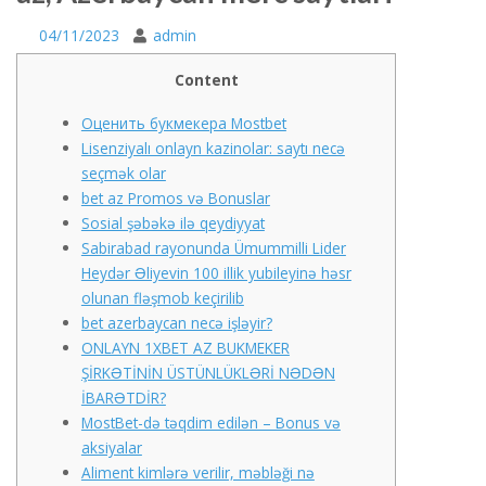
04/11/2023
admin
Content
Оценить букмекера Mostbet
Lisenziyalı onlayn kazinolar: saytı necə
seçmək olar
bet az Promos və Bonuslar
Sosial şəbəkə ilə qeydiyyat
Sabirabad rayonunda Ümummilli Lider
Heydər Əliyevin 100 illik yubileyinə həsr
olunan fləşmob keçirilib
bet azerbaycan necə işləyir?
ONLAYN 1XBET AZ BUKMEKER
ŞİRKƏTİNİN ÜSTÜNLÜKLƏRİ NƏDƏN
İBARƏTDİR?
MostBet-də təqdim edilən – Bonus və
aksiyalar
Aliment kimlərə verilir, məbləği nə