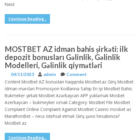
Nasıl
Continue Reading...
MOSTBET AZ idman bahis şirkəti: ilk
depozit bonusları Gəlinlik, Gəlinlik
Modelleri, Gəlinlik qiymətləri
04/11/2023
admin
Comment
Content Mostbet AZ bonusları haqqında Mostbet.az Giriş Mostbet
İdman mərcləri Promosyon Kodlarına Sahip En Iyi Mostbet Bahis
Bukmeker şirkəti Mostbet Azərbaycan APP yükləmək Mosbet
Azerbaycan – bukmeyker icmalı Category: Mostbet File Mostbet
Complaint Online Complaint Against Mostbet Casino mosbet az
MarathonBet – necə istehsal etmək Giriş şəxsi hesabınıza?
Mostbet az
Continue Reading...