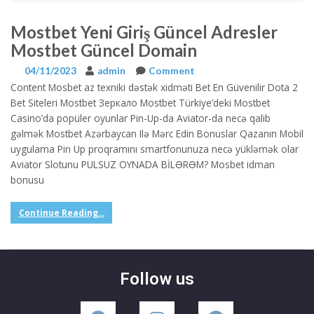
Mostbet Yeni Giriş Güncel Adresler
Mostbet Güncel Domain
04/11/2023
admin
Comment
Content Mosbet az texniki dəstək xidməti Bet En Güvenilir Dota 2
Bet Siteleri Mostbet Зеркало Mostbet Türkiye’deki Mostbet
Casino’da popüler oyunlar Pin-Up-da Aviator-da necə qalib
gəlmək Mostbet Azərbaycan Ilə Mərc Edin Bonuslar Qazanın Mobil
uygulama Pin Up proqramını smartfonunuza necə yükləmək olar
Aviator Slotunu PULSUZ OYNADA BİLƏRƏM? Mosbet idman
bonusu
Continue Reading...
Follow us